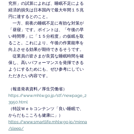
究所」の試算によれば、睡眠不足による
経済的損失は日本国内で最大年間１５兆
円に達するとのこと。
　一方、前夜の睡眠不足に有効な対策が
「昼寝」です。ポイントは、「午後の早
い時間帯」に「１５分程度」の仮眠を取
ること。これにより、午後の作業能率を
向上させる効果が期待できるそうです。
　従業員の皆さまが良質な睡眠時間を確
保し、高いパフォーマンスを発揮できる
ようにするためにも、ぜひ参考にしてい
ただきたい内容です。
（報道発表資料／厚生労働省）
https://www.mhlw.go.jp/stf/newpage_2
3950.html
（特設Ｗｅｂコンテンツ「良い睡眠で、
からだもこころも健康に」）
https://www.smartlife.mhlw.go.jp/minna
/sleep/