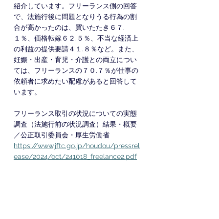
紹介しています。フリーランス側の回答
で、法施行後に問題となりうる行為の割
合が高かったのは、買いたたき６７.
１％、価格転嫁６２.５％、不当な経済上
の利益の提供要請４１.８％など。また、
妊娠・出産・育児・介護との両立につい
ては、フリーランスの７０.７％が仕事の
依頼者に求めたい配慮があると回答して
います。
フリーランス取引の状況についての実態
調査（法施行前の状況調査）結果・概要
／公正取引委員会・厚生労働省
https://www.jftc.go.jp/houdou/pressrel
ease/2024/oct/241018_freelance2.pdf