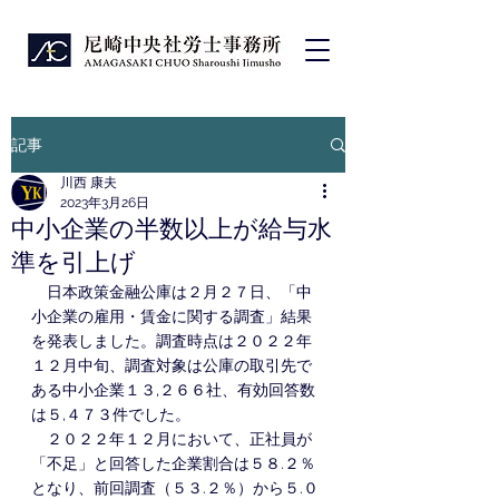
記事
川西 康夫
2023年3月26日
中小企業の半数以上が給与水
準を引上げ
　日本政策金融公庫は２月２７日、「中
小企業の雇用・賃金に関する調査」結果
を発表しました。調査時点は２０２２年
１２月中旬、調査対象は公庫の取引先で
ある中小企業１３,２６６社、有効回答数
は５,４７３件でした。
　２０２２年１２月において、正社員が
「不足」と回答した企業割合は５８.２％
となり、前回調査（５３.２％）から５.０