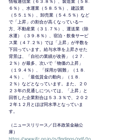
情報通信業（６３.８％）、製造業（５８.
６％）、水運業（５８.５％）、建設業
（５５.１％）、卸売業（５４.５％）など
で「上昇」の割合が高くなっている一
方、不動産業（３１.７％）、運送業（除
水運）（３９.８％）、宿泊・飲食サービ
ス業（４７.２％）では「上昇」が半数を
下回っています。給与水準を上昇させた
背景は、「自社の業績が改善」（２７.
２％）が最多、次いで「物価の上昇」
（１９.４％）、「採用が困難」（１８.
４％）、「最低賃金の動向」（１８.
２％）などとなっています。また、２０
２３年の見通しについては、「上昇」と
回答した企業割合は５３.３％で、２０２
２年１２月とほぼ同水準となっていま
す。
（ニュースリリース／日本政策金融公
庫）
https://www.jfc.go.jp/n/findings/pdf/to