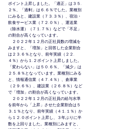
ポイント上昇しました。「適正」は３５.
２％、「過剰」は６.６％でした。業種別
にみると、建設業（７３.３％）、宿泊・
飲食サービス業（７２.０％）、運送業
（除水運）（７１.７％）などで「不足」
の割合が高くなっています。
　２０２２年１２月の正社員数の増減を
みますと、「増加」と回答した企業割合
は２３.６％となり、前年実績（２２.
４％）から１.２ポイント上昇しました。
「変わらない」は５０.６％、「減少」は
２５.８％となっています。業種別にみる
と、情報通信業（４７.４％）、倉庫業
（２９.６％）、建設業（２６.８％）など
で「増加」の割合が高くなっています。
　２０２２年１２月の正社員の給与水準
を前年から「上昇」させた企業割合は５
３.１％となり、前年実績（４１.１％）か
ら１２.０ポイント上昇し、３年ぶりに半
数を上回りました。業種別にみますと、