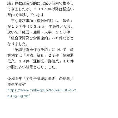
議」件数は長期的には減少傾向で推移し
てきましたが、２０１９年以降は横這い
県内で推移しています。
　主な要求事項（複数回答）は「賃金」
が１５７件（５３.８％）で最多となり、
次いで「経営・雇用・人事」１１８件
「組合保障及び労働協約」８８件などと
なりました。
　「争議行為を伴う争議」について、産
業別では「医療、福祉」２８件「情報通
信業」１４件「運輸業、郵便業」１０件
の順に多い結果となりました。
令和５年「労働争議統計調査」の結果／
厚生労働省
https://www.mhlw.go.jp/toukei/list/dl/1
4-r05-09.pdf