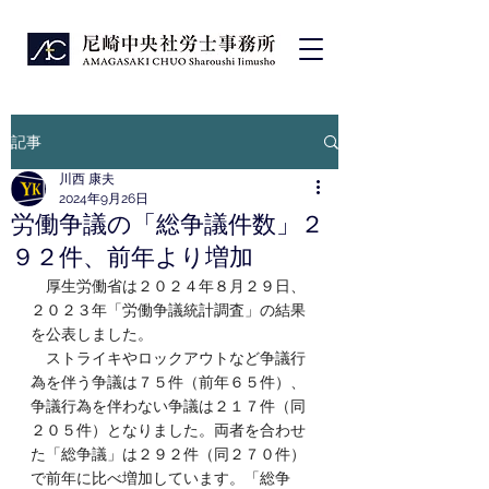
記事
川西 康夫
2024年9月26日
労働争議の「総争議件数」２
９２件、前年より増加
　厚生労働省は２０２４年８月２９日、
２０２３年「労働争議統計調査」の結果
を公表しました。
　ストライキやロックアウトなど争議行
為を伴う争議は７５件（前年６５件）、
争議行為を伴わない争議は２１７件（同
２０５件）となりました。両者を合わせ
た「総争議」は２９２件（同２７０件）
で前年に比べ増加しています。「総争