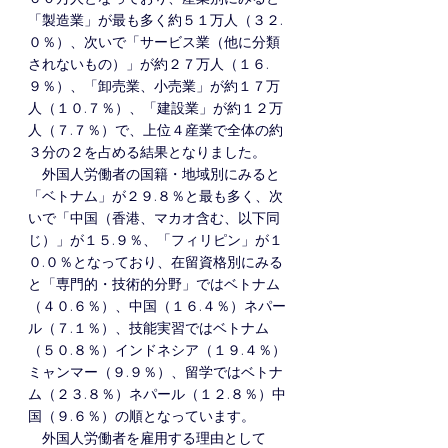
「製造業」が最も多く約５１万人（３２.
０％）、次いで「サービス業（他に分類
されないもの）」が約２７万人（１６.
９％）、「卸売業、小売業」が約１７万
人（１０.７％）、「建設業」が約１２万
人（７.７％）で、上位４産業で全体の約
３分の２を占める結果となりました。
　外国人労働者の国籍・地域別にみると
「ベトナム」が２９.８％と最も多く、次
いで「中国（香港、マカオ含む、以下同
じ）」が１５.９％、「フィリピン」が１
０.０％となっており、在留資格別にみる
と「専門的・技術的分野」ではベトナム
（４０.６％）、中国（１６.４％）ネパー
ル（７.１％）、技能実習ではベトナム
（５０.８％）インドネシア（１９.４％）
ミャンマー（９.９％）、留学ではベトナ
ム（２３.８％）ネパール（１２.８％）中
国（９.６％）の順となっています。
　外国人労働者を雇用する理由として