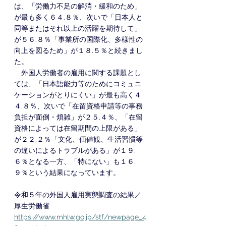
は、「労働力不足の解消・緩和のため」
が最も多く６４.８％、次いで「日本人と
同等またはそれ以上の活躍を期待して」
が５６.８％「事業所の国際化、多様性の
向上を図るため」が１８.５％と続きまし
た。
　外国人労働者の雇用に関する課題とし
ては、「日本語能力等のためにコミュニ
ケーションがとりにくい」が最も高く４
４.８％、次いで「在留資格申請等の事務
負担が面倒・煩雑」が２５.４％、「在留
資格によっては在留期間の上限がある」
が２２.２％「文化、価値観、生活習慣等
の違いによるトラブルがある」が１９.
６％となる一方、「特にない」も１６.
９％という結果になっています。
令和５年の外国人雇用実態調査の結果／
厚生労働省
https://www.mhlw.go.jp/stf/newpage_4