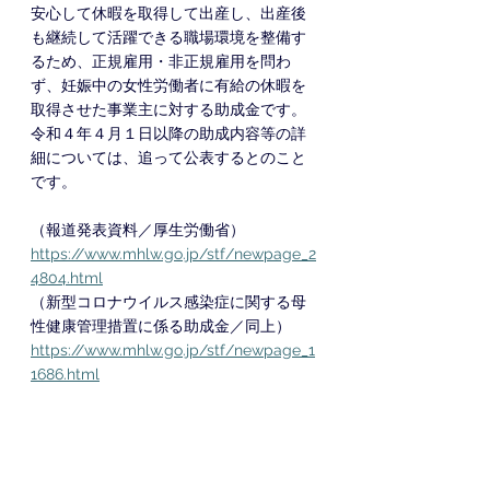
安心して休暇を取得して出産し、出産後
も継続して活躍できる職場環境を整備す
るため、正規雇用・非正規雇用を問わ
ず、妊娠中の女性労働者に有給の休暇を
取得させた事業主に対する助成金です。
令和４年４月１日以降の助成内容等の詳
細については、追って公表するとのこと
です。
（報道発表資料／厚生労働省）
https://www.mhlw.go.jp/stf/newpage_2
4804.html
（新型コロナウイルス感染症に関する母
性健康管理措置に係る助成金／同上）
https://www.mhlw.go.jp/stf/newpage_1
1686.html