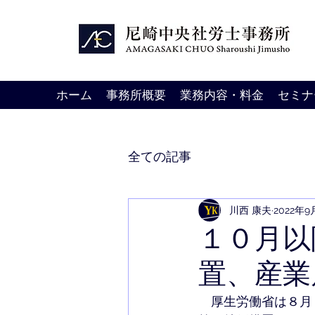
ホーム
事務所概要
業務内容・料金
セミナ
全ての記事
川西 康夫
2022年9
１０月以
置、産業
　厚生労働省は８月