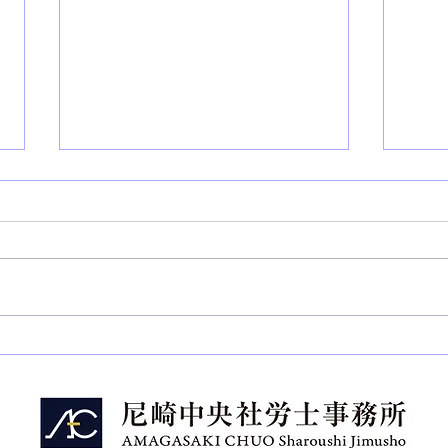
【労使】中小企業の７１.３％
【統
が賃上げ実施済、賃上げ率４.
亡者
０１％