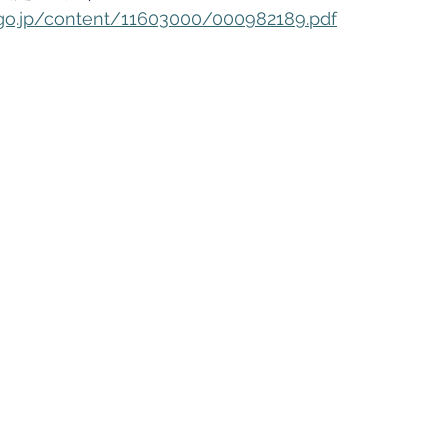
go.jp/content/11603000/000982189.pdf