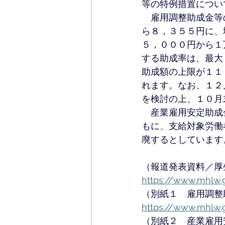
等の特例措置につい
　雇用調整助成金等
ら８，３５５円に、
５，０００円から１
する助成率は、最大
助成額の上限が１１
れます。なお、１２
を検討の上、１０月
　産業雇用安定助成
もに、支給対象労働
廃するとしています
（報道発表資料／厚
https://www.mhlw.g
（別紙１　雇用調整
https://www.mhlw.
（別紙２　産業雇用