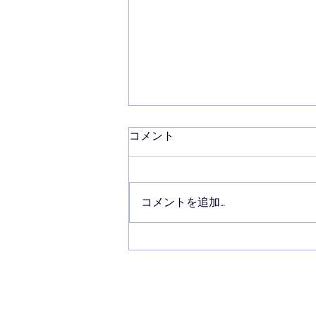
コメント
コメントを追加…
【労使】中東情勢の影響、企
業の９割超がコスト増