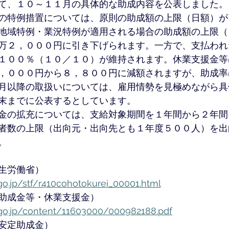
て、１０～１１月の具体的な助成内容を公表しました。
の特例措置については、原則の助成額の上限（日額）が
地域特例・業況特例が適用される場合の助成額の上限（
万２，０００円に引き下げられます。一方で、支払われ
１００％（１０／１０）が維持されます。休業支援金等
，０００円から８，８００円に減額されますが、助成率
月以降の取扱いについては、雇用情勢を見極めながら具
末までに公表するとしています。
金の拡充については、支給対象期間を１年間から２年間
者数の上限（出向元・出向先とも１年度５００人）を出
。
生労働省）
o.jp/stf/r410cohotokurei_00001.html
助成金等・休業支援金）
go.jp/content/11603000/000982188.pdf
安定助成金）