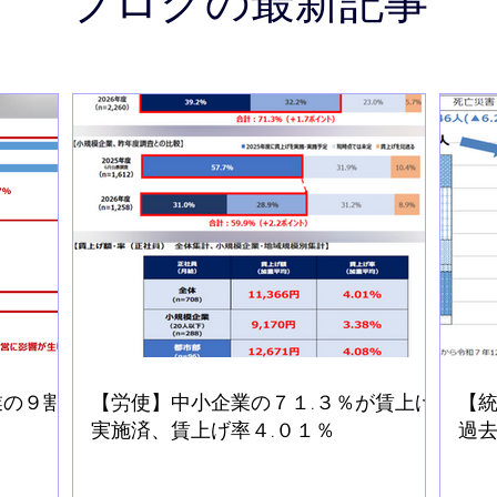
ブログの最新記事
業の９割
【労使】中小企業の７１.３％が賃上げ
【
実施済、賃上げ率４.０１％
過