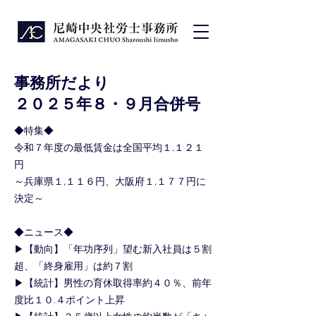
事務所だより
２０２５年８・９
月合併号
◆特集◆
令和７年度の最低賃金は全国平均１,１２１
円
～兵庫県１,１１６円、大阪府１,１７７円に
決定～
◆ニュース◆
▶【動向】「年功序列」望む新入社員は５割
超、「終身雇用」は約７割
▶【統計】男性の育休取得率約４０％、前年
度比１０.４ポイント上昇