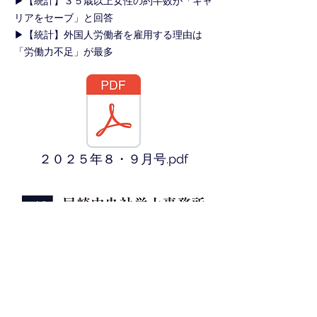
▶【統計】３５歳以上女性の約半数が「キャ
リアをセーブ」と回答
▶【統計】外国人労働者を雇用する理由は
「労働力不足」が最多
２０２５年８・９月号.pdf
〒６６０－０８６１
兵庫県尼崎市御園町２４ 尼崎第一ビル８階
☎０６－６４８０－８６２５
​定休日：土日祝及び水曜日 営業時間：１０時
～１６時