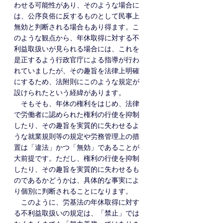
わせる可能性があり、そのような場合に
は、公序良俗に反するものとして民事上
無効と判断される場合もあり得ます。こ
のような観点から、年休取得に対する不
利益取扱いが見られる場合には、これを
是正するよう行政官庁による指導が行わ
れていましたが、その趣旨を法律上明確
にするため、法附則にこのような規定が
設けられたという経緯があります。
　そもそも、年休の権利をはじめ、法律
で労働者に認められた権利の行使を抑制
したり、その趣旨を実質的に失わせるよ
うな就業規則等の規定や労務管理上の措
置は「違法」かつ「無効」であることが
大前提です。ただし、権利の行使を抑制
したり、その趣旨を実質的に失わせるも
のであるかどうかは、具体的な事実によ
り個別に判断されることになります。
　このように、労基法の年休取得に対す
る不利益取扱いの規定は、「禁止」では