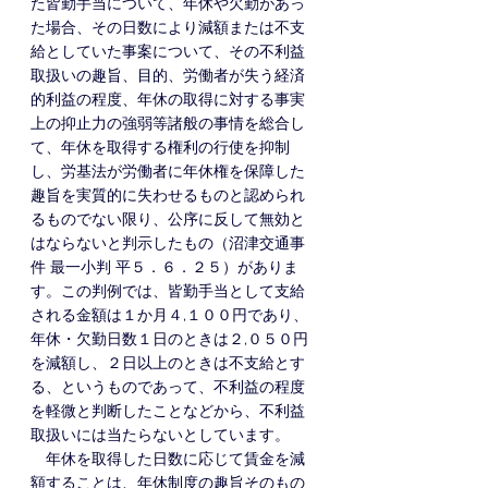
た皆勤手当について、年休や欠勤があっ
た場合、その日数により減額または不支
給としていた事案について、その不利益
取扱いの趣旨、目的、労働者が失う経済
的利益の程度、年休の取得に対する事実
上の抑止力の強弱等諸般の事情を総合し
て、年休を取得する権利の行使を抑制
し、労基法が労働者に年休権を保障した
趣旨を実質的に失わせるものと認められ
るものでない限り、公序に反して無効と
はならないと判示したもの（沼津交通事
件 最一小判 平５．６．２５）がありま
す。この判例では、皆勤手当として支給
される金額は１か月４,１００円であり、
年休・欠勤日数１日のときは２,０５０
円
を減額し、２日以上のときは不支給とす
る、というものであって、不利益の程度
を軽微と判断したことなどから、不利益
取扱いには当たらないとしています。
　年休を取得した日数に応じて賃金を減
額することは、年休制度の趣旨そのもの