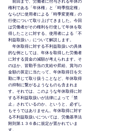
　前回まで、労働者に付与される年休の
権利である「年休権」と「時季指定権」
ならびに使用者による「時季変更権」の
行使について取り上げてきました。今回
は労働者がその権利を行使して年休を取
得したことに対する、使用者による「不
利益取扱い」について解説します。
　年休取得に対する不利益取扱いの具体
的な例としては、年休を取得した労働者
に対する賃金の減額が考えられます。そ
のほか、皆勤手当の支給や昇給、賞与の
金額の算定に当たって、年休取得日を欠
勤に準じて取り扱うことなど、年休取得
の抑制に繋がるようなものも含まれま
す。それでは、このような年休取得に対
する不利益取扱いが法律によって「禁
止」されているのか、というと、必ずし
もそうではありません。年休取得に対す
る不利益取扱いについては、労働基準法
附則第１３６
条に規定が置かれていま
す。