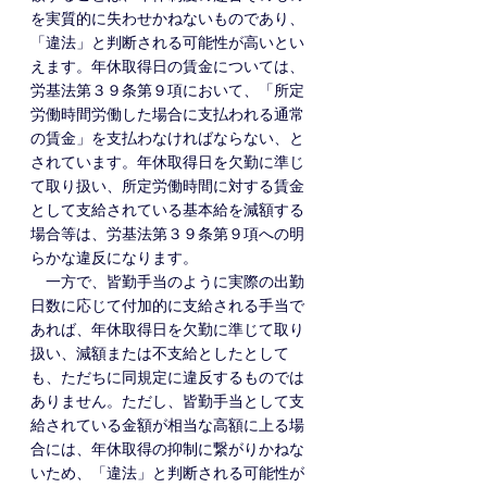
を実質的に失わせかねないものであり、
「違法」と判断される可能性が高いとい
えます。年休取得日の賃金については、
労基法第３９条第９項において、「所定
労働時間労働した場合に支払われる通常
の賃金」を支払わなければならない、と
されています。年休取得日を欠勤に準じ
て取り扱い、所定労働時間に対する賃金
として支給されている基本給を減額する
場合等は、労基法第３９条第９項への明
らかな違反になります。
　一方で、皆勤手当のように実際の出勤
日数に応じて付加的に支給される手当で
あれば、年休取得日を欠勤に準じて取り
扱い、減額または不支給としたとして
も、ただちに同規定に違反するものでは
ありません。ただし、皆勤手当として支
給されている金額が相当な高額に上る場
合には、年休取得の抑制に繋がりかねな
いため、「違法」と判断される可能性が