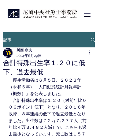
記事
川西 康夫
2024年6月29日
合計特殊出生率１.２０に低
下、過去最低
　厚生労働省は６月５日、２０２３年
（令和５年）「人口動態統計月報年計
（概数）」を公表しました。
　合計特殊出生率は１.２０（対前年比０.
０６ポイント低下）となり、２０１６年
以降、８年連続の低下で過去最低となり
ました。出生数は７２万７,２７７人（前
年比４万３,４８２人減）で、こちらも過
去最少となっています。死亡数は１５７