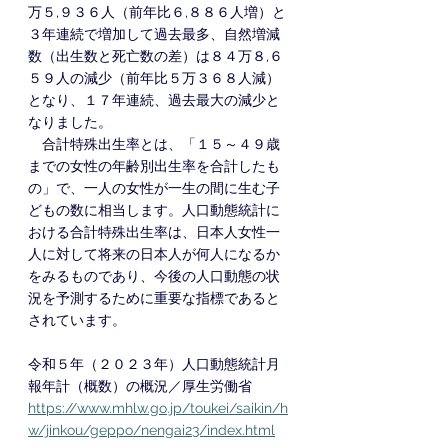
万５,９３６人（前年比６,８８６人増）と
３年連続で増加して過去最多、自然増減
数（出生数と死亡数の差）は８４万８,６
５９人の減少（前年比５万３６８人減）
となり、１７年連続、過去最大の減少と
なりました。
　合計特殊出生率とは、「１５～４９歳
までの女性の年齢別出生率を合計したも
の」で、一人の女性が一生の間に生む子
どもの数に相当します。人口動態統計に
おける合計特殊出生率は、日本人女性一
人に対して将来の日本人が何人になるか
をみるものであり、今後の人口動態の状
況を予測するために重要な指標であると
されています。
令和５年（２０２３年）人口動態統計月
報年計（概数）の概況／厚生労働省
https://www.mhlw.go.jp/toukei/saikin/h
w/jinkou/geppo/nengai23/index.html