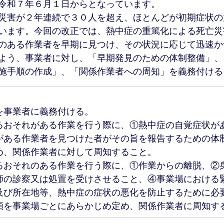
令和７年６月１日からとなっています。
災害が２年連続で３０人を超え、ほとんどが初期症状の
います。今回の改正では、熱中症の重篤化による死亡災
のある作業者を早期に見つけ、その状況に応じて迅速か
よう、事業者に対し、「早期発見のための体制整備」、
施手順の作成」、「関係作業者への周知」を義務付ける
を事業者に義務付ける。
るおそれがある作業を行う際に、①熱中症の自覚症状が
がある作業者を見つけた者がその旨を報告するための体
め、関係作業者に対して周知すること。
るおそれのある作業を行う際に、①作業からの離脱、②
師の診察又は処置を受けさせること、④事業場における
及び所在地等、熱中症の症状の悪化を防止するために必
順を事業場ごとにあらかじめ定め、関係作業者に周知す