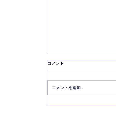
コメント
コメントを追加…
【労使】中東情勢の影響、企
業の９割超がコスト増