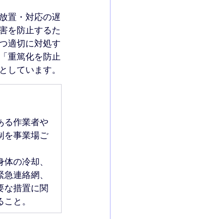
放置・対応の遅
害を防止するた
つ適切に対処す
「重篤化を防止
としています。
ある作業者や
制を事業場ご
身体の冷却、
緊急連絡網、
要な措置に関
ること。