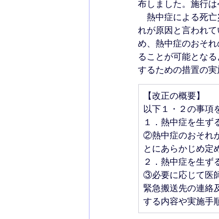
布しました。施行は
　熱中症による死亡
れが原因と言われて
め、熱中症のおそれ
ることが可能となる
するための措置の実
【改正の概要】
以下１・２の事項
１．熱中症を生ず
②熱中症のおそれ
とにあらかじめ定
２．熱中症を生ず
③必要に応じて医
緊急搬送先の連絡
する内容や実施手