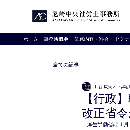
ホーム
事務所概要
業務内容・料金
セミナ
全ての記事
川西 康夫
2025年
【行政】
改正省令
　厚生労働省は４月