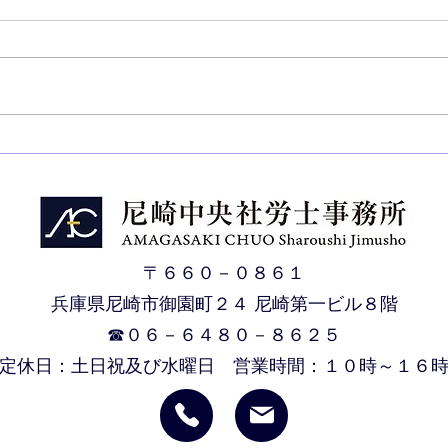
【労使】中小企業の７１.３％
【統
が賃上げ実施済、賃上げ率４.
亡者
０１％
〒６６０－０８６１
兵庫県尼崎市御園町２４ 尼崎第一ビル８階
☎０６－６４８０－８６２５
​定休日：土日祝及び水曜日 営業時間：１０時～１６