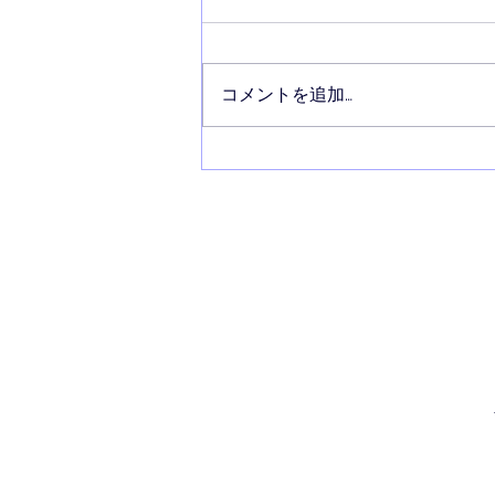
コメントを追加…
【労使】中東情勢の影響、企
業の９割超がコスト増