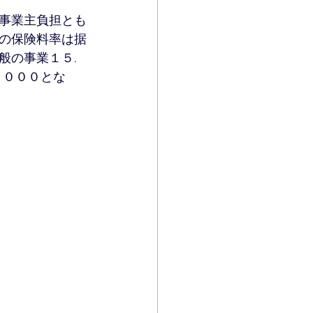
事業主負担とも
の保険料率は据
般の事業１５.
１０００とな