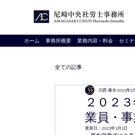
ホーム
事務所概要
業務内容・料金
セミナ
全ての記事
川西 康夫
2023年2
２０２３
業員・事
更新日：
2023年3月1日