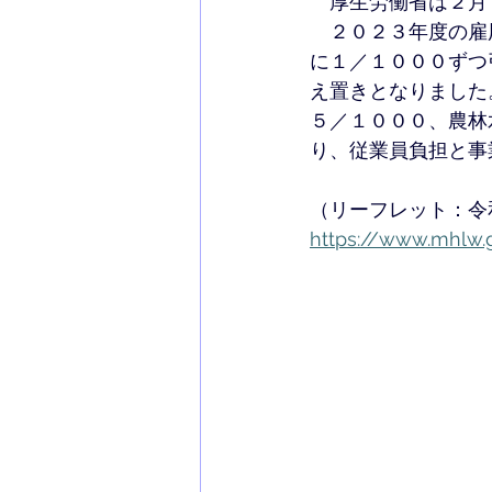
　厚生労働省は２月
　２０２３年度の雇
に１／１０００ずつ
え置きとなりました
５／１０００、農林
り、従業員負担と事
（リーフレット：令
https://www.mhlw.