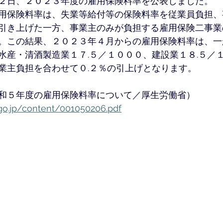
２日、２０２３年度の雇用保険料率を公表しました。
用保険料率は、失業等給付等の保険料率を従業員負担、
引き上げた一方、事業主のみが負担する雇用保険二事業
。この結果、２０２３年４月からの雇用保険料率は、一
水産・清酒製造業１７.５／１０００、建設業１８.５／
業主負担を合わせて０.２％の引上げとなります。
和５年度の雇用保険料率について／厚生労働省）
go.jp/content/001050206.pdf